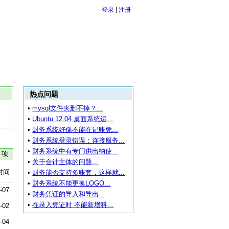
登录
|
注册
热点问题
•
mysql文件夹删不掉？...
•
Ubuntu 12.04 桌面系统运...
•
财务系统好像不能在记账凭...
•
财务系统登录错误：连接服务...
•
财务系统中有专门供出纳使...
 项
•
关于会计主体的问题...
时间
•
财务能否支持多账套，这样就...
•
财务系统不能更换LOGO...
-07
•
财务凭证的导入和导出...
•
在录入凭证时 不能新增科...
-02
-04