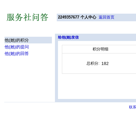
2249357677
个人中心
返回首页
给他(她)发信
他(她)的积分
他(她)的提问
积分明细
他(她)的回答
总积分:
182
联