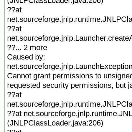
(JNLPClassLoader.java:206)
??at
net.sourceforge.jnlp.runtime.JNLPC
??at
net.sourceforge.jnlp.Launcher.create
??... 2 more
Caused by:
net.sourceforge.jnlp.LaunchException:
Cannot grant permissions to unsigned 
requested security permissions, but j
??at
net.sourceforge.jnlp.runtime.JNLPCl
??at net.sourceforge.jnlp.runtime.J
(JNLPClassLoader.java:206)