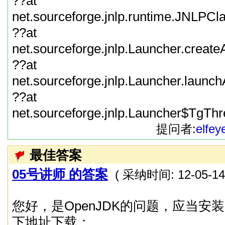
??at
net.sourceforge.jnlp.runtime.JNLPC
??at
net.sourceforge.jnlp.Launcher.create
??at
net.sourceforge.jnlp.Launcher.launch
??at
net.sourceforge.jnlp.Launcher$TgThr
提问者:
elfey
最佳答案
05号讲师 的答案
( 采纳时间: 12-05-14 
您好，是OpenJDK的问题，应当安装Su
下地址下载：